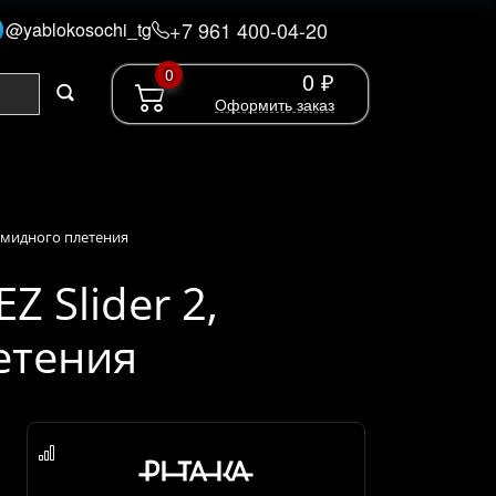
+7 961 400-04-20
@yablokosochi_tg
0
0 ₽
Оформить заказ
рамидного плетения
 Slider 2,
етения