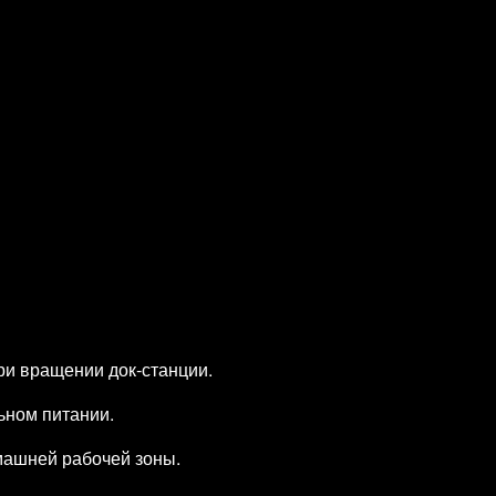
ри вращении док‑станции.
ьном питании.
машней рабочей зоны.