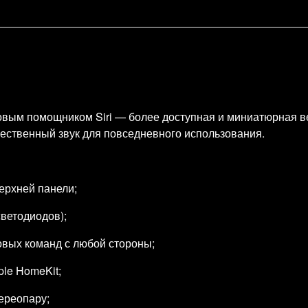
совым помощником Siri — более доступная и миниатюрная 
чественный звук для повседневного использования.
ерхней панели;
ветодиодов);
овых команд с любой стороны;
le HomeKit;
ереопару;