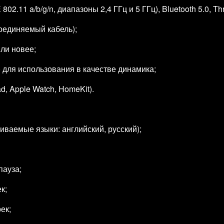
2.11 a/b/g/n, диапазоны 2,4 ГГц и 5 ГГц), Bluetooth 5.0, Th
оединяемый кабель);
или новее;
) для использования в качестве динамика;
d, Apple Watch, HomeKit).
иваемые языки: английский, русский);
пауза;
к;
ек;