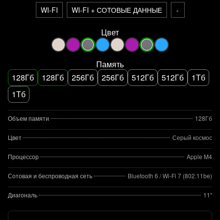
WI-FI
WI-FI + СОТОВЫЕ ДАННЫЕ
-
Цвет
Память
128Гб
128Гб
256Гб
256Гб
512Гб
512Гб
1Тб
1Тб
Объем памяти
128Гб
Цвет
Серый космос
Процессор
Apple M4
Сотовая и беспроводная сеть
Bluetooth 6 / Wi‑Fi 7 (802.11be)
Диагональ
11"