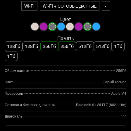
WI-FI
WI-FI + СОТОВЫЕ ДАННЫЕ
-
Цвет
Память
128Гб
128Гб
256Гб
256Гб
512Гб
512Гб
1Тб
1Тб
Объем памяти
256Гб
Цвет
Серый космос
Процессор
Apple M4
Сотовая и беспроводная сеть
Bluetooth 6 / Wi‑Fi 7 (802.11be)
Диагональ
11"