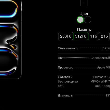
-
Цвет
Память
256Гб
512Гб
1Тб
2Тб
Объем памяти
512Гб
Цвет
Серебристый
Процессор
Apple M5
Сотовая и
Bluetooth 6 /
беспроводная
MIMO / Wi‑Fi 7
сеть
(802.11be)
Диагональ
13"