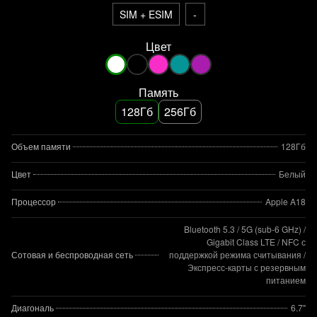
SIM + ESIM
-
Цвет
Память
128Гб
256Гб
Объем памяти
128Гб
Цвет
Белый
Процессор
Apple A18
Bluetooth 5.3 / 5G (sub‑6 GHz) /
Gigabit Class LTE / NFC с
Сотовая и беспроводная сеть
поддержкой режима считывания /
Экспресс‑карты с резервным
питанием
Диагональ
6.7"