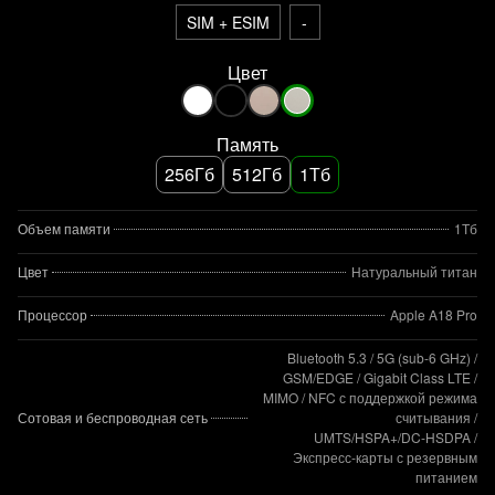
SIM + ESIM
-
Цвет
Память
256Гб
512Гб
1Тб
Объем памяти
1Тб
Цвет
Натуральный титан
Процессор
Apple A18 Pro
Bluetooth 5.3 / 5G (sub‑6 GHz) /
GSM/EDGE / Gigabit Class LTE /
MIMO / NFC с поддержкой режима
Сотовая и беспроводная сеть
считывания /
UMTS/HSPA+/DC‑HSDPA /
Экспресс‑карты с резервным
питанием