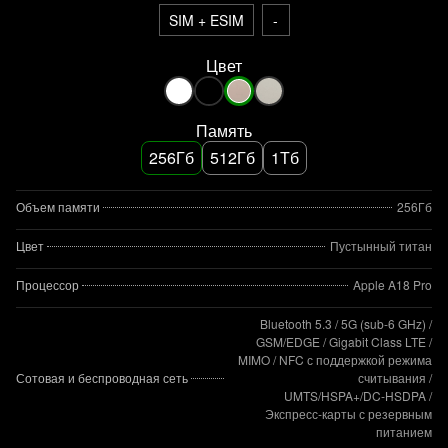
SIM + ESIM
-
Цвет
Память
256Гб
512Гб
1Тб
Объем памяти
256Гб
Цвет
Пустынный титан
Процессор
Apple A18 Pro
Bluetooth 5.3 / 5G (sub‑6 GHz) /
GSM/EDGE / Gigabit Class LTE /
MIMO / NFC с поддержкой режима
Сотовая и беспроводная сеть
считывания /
UMTS/HSPA+/DC‑HSDPA /
Экспресс‑карты с резервным
питанием