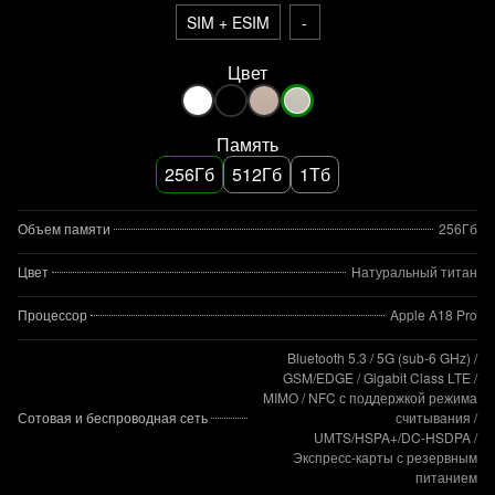
SIM + ESIM
-
Цвет
Память
256Гб
512Гб
1Тб
Объем памяти
256Гб
Цвет
Натуральный титан
Процессор
Apple A18 Pro
Bluetooth 5.3 / 5G (sub‑6 GHz) /
GSM/EDGE / Gigabit Class LTE /
MIMO / NFC с поддержкой режима
Сотовая и беспроводная сеть
считывания /
UMTS/HSPA+/DC‑HSDPA /
Экспресс‑карты с резервным
питанием