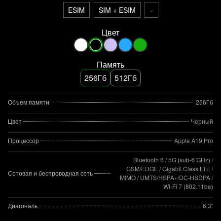
ESIM
SIM + ESIM
-
Цвет
Память
256Гб
512Гб
Объем памяти
256Гб
Цвет
Черный
Процессор
Apple A19 Pro
Bluetooth 6 / 5G (sub‑6 GHz) /
GSM/EDGE / Gigabit Class LTE /
Сотовая и беспроводная сеть
MIMO / UMTS/HSPA+/DC‑HSDPA /
Wi‑Fi 7 (802.11be)
Диагональ
6.3"