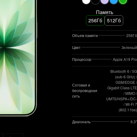
Память
256Гб
512Гб
Объем памяти
256Гб
Цвет
Зеленый
Процессор
Apple A19 Pro
Bluetooth 6 / 5G
(sub‑6 GHz) /
GSM/EDGE /
Сотовая и
Gigabit Class LTE
беспроводная
/ MIMO /
сеть
UMTS/HSPA+/DC
/ Wi‑Fi 7
(802.11be)
Диагональ
6.3"