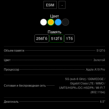
ESIM
-
Цвет
Память
256Гб
512Гб
1Тб
Объем памяти
512Гб
Цвет
Золотой
Процессор
Apple A19 Pro
5G (sub‑6 GHz) / GSM/EDGE /
Gigabit Class LTE / MIMO /
Сотовая и беспроводная сеть
UMTS/HSPA+/DC‑HSDPA / Wi‑Fi 7
(802.11be)
Диагональ
6.5"