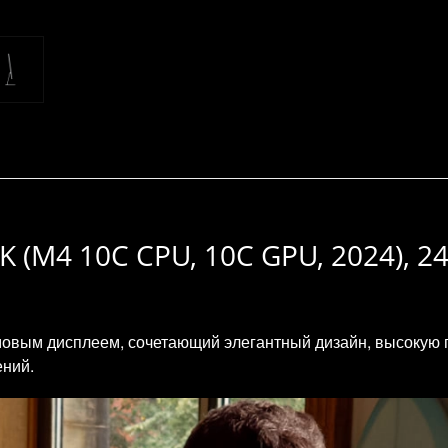
5K (M4 10C CPU, 10C GPU, 2024), 24
мовым дисплеем, сочетающий элегантный дизайн, высокую 
ений.