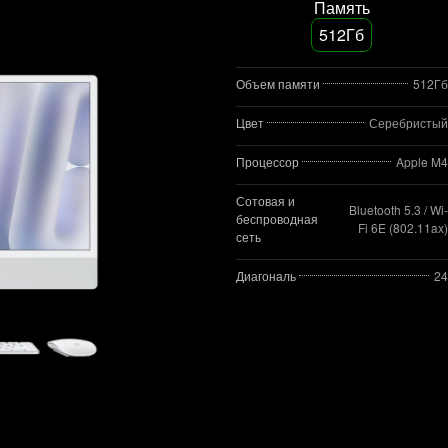
Память
512Гб
Объем памяти
512Гб
Цвет
Серебристый
Процессор
Apple M4
Сотовая и
Bluetooth 5.3 / Wi-
беспроводная
Fi 6E (802.11ax)
сеть
Диагональ
24