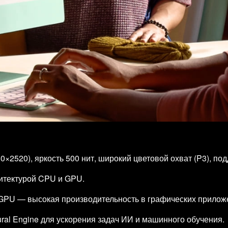
0×2520), яркость 500 нит, широкий цветовой охват (P3), п
хитектурой CPU и GPU.
GPU — высокая производительность в графических приложе
al Engine для ускорения задач ИИ и машинного обучения.