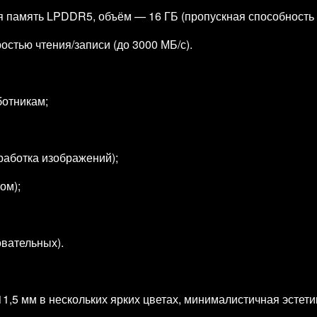
память LPDDR5, объём — 16 ГБ (пропускная способность д
остью чтения/записи (до 3000 МБ/с).
отникам;
работка изображений);
ом);
овательных).
11,5 мм в нескольких ярких цветах, минималистичная эстет