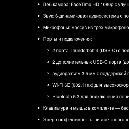
Веб‑камера: FaceTime HD 1080p с улуч
Звук: 6‑динамиковая аудиосистема с по
Микрофоны: массив из трёх микрофонов 
Порты и подключения:
2 порта Thunderbolt 4 (USB‑C) с по
2 дополнительных USB‑C порта (до 
аудиоразъём 3,5 мм с поддержкой
Wi‑Fi 6E (802.11ax) для высокоско
Bluetooth 5.3 для подключения пе
Клавиатура и мышь: в комплекте — бес
Энергоэффективность: низкое энергопо