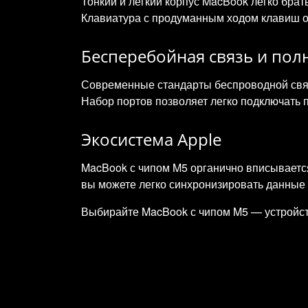
Тонкий и лёгкий корпус MacBook легко брать
Клавиатура с продуманным ходом клавиш о
Бесперебойная связь и по
Современные стандарты беспроводной связ
Набор портов позволяет легко подключать 
Экосистема Apple
MacBook с чипом M5 органично вписывается
вы можете легко синхронизировать данные 
Выбирайте MacBook с чипом M5 — устройств