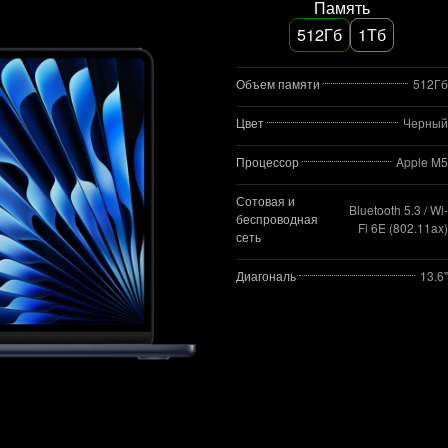
Память
512Гб
1Тб
Объем памяти
512Гб
Цвет
Черный
Процессор
Apple M5
Сотовая и
Bluetooth 5.3 / Wi-
беспроводная
Fi 6E (802.11ax)
сеть
Диагональ
13.6"