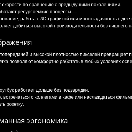
т скорости по сравнению с предыдущими поколениями.
аботают ресурсоёмкие процессы —
рование, работа с 3D‑графикой или многозадачность с деся
оляет добиться высокой производительности без лишнего н
бражения
етопередачей и высокой плотностью пикселей превращает п
етка позволяют комфортно работать в любых условиях осв
утбук работает дольше без подзарядки.
е, встречаться с коллегами в кафе или наслаждаться филь
ть розетку.
уманная эргономика