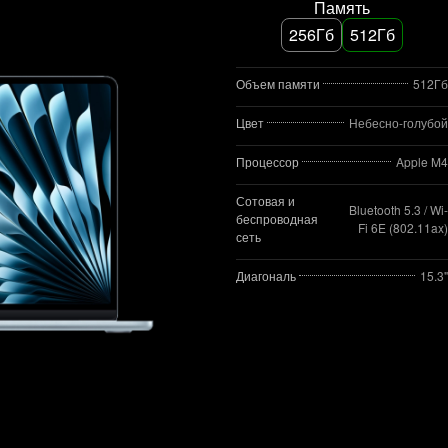
Память
256Гб
512Гб
Объем памяти
512Гб
Цвет
Небесно-голубой
Процессор
Apple M4
Сотовая и
Bluetooth 5.3 / Wi-
беспроводная
Fi 6E (802.11ax)
сеть
Диагональ
15.3"