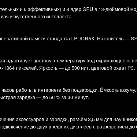
тельных и 6 эффективных) и 8 ядер GPU в 13‑дюймовой мо
адач искусственного интеллекта.
 оперативной памяти стандарта LPDDR5X. Накопитель — SSD 
оторая адаптирует цветовую температуру под окружающее о
1864 пикселей. Яркость — до 500 нит, цветовой охват P3.
 часов работы в интернете без подзарядки. Ёмкость аккумул
ыстрая зарядка — до 50 % за 30 минут.
ючения аксессуаров и зарядки, разъём 3,5 мм для наушнико
я подключение до двух внешних дисплеев с разрешением до 6