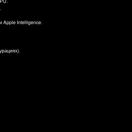
GPU.
.
pple Intelligence.
урациях).