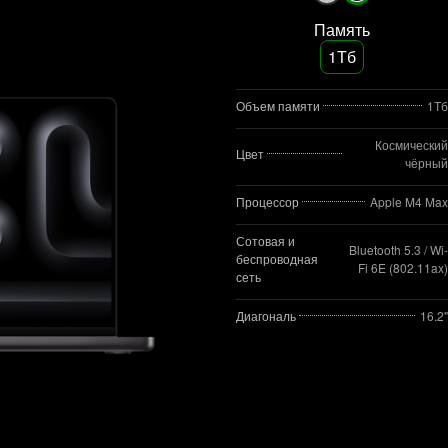
Память
1Тб
Объем памяти
1Тб
Космический
Цвет
чёрный
Процессор
Apple M4 Max
Сотовая и
Bluetooth 5.3 / Wi-
беспроводная
Fi 6E (802.11ax)
сеть
Диагональ
16.2"