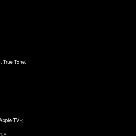
 True Tone.
Apple TV+;
‑Fi.