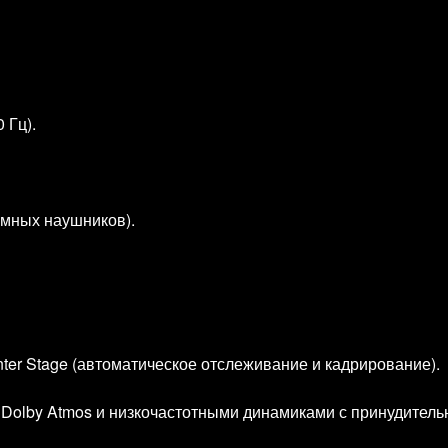
 Гц).
омных наушников).
ter Stage (автоматическое отслеживание и кадрирование).
й Dolby Atmos и низкочастотными динамиками с принудител