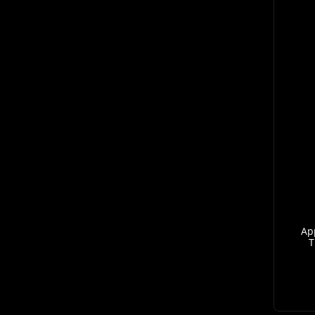
App
T