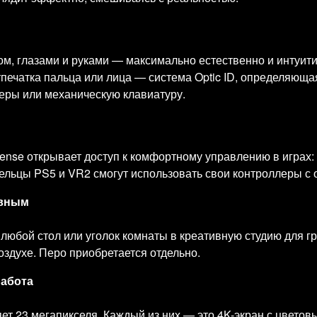
, глазами и руками — максимально естественно и интуитив
печатка пальца или лица — система Optic ID, определяющая
еры или механическую клавиатуру.
ense открывает доступ к комфортному управлению в играх: 
ельцы PS5 и VR2 смогут использовать свои контроллеры с 
ивным
любой стол или уголок комнаты в креативную студию для 
здухе. Перо приобретается отдельно.
работа
т 23 мегапикселя. Каждый из них — это 4K-экран с цветов