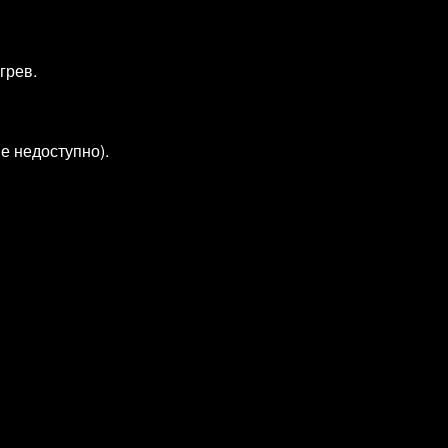
грев.
е недоступно).