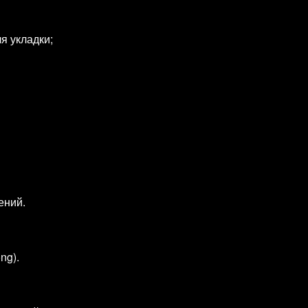
я укладки;
ений.
ng).