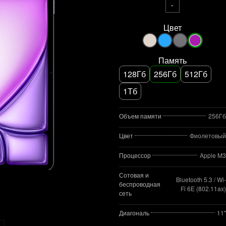
-
Цвет
Память
128Гб
256Гб
512Гб
1Тб
Объем памяти
256Гб
Цвет
Фиолетовый
Процессор
Apple M3
Сотовая и
Bluetooth 5.3 / Wi-
беспроводная
Fi 6E (802.11ax)
сеть
Диагональ
11"