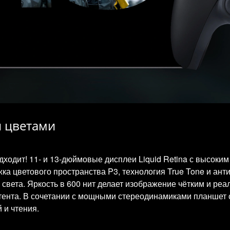
и цветами
ходит! 11- и 13-дюймовые дисплеи Liquid Retina с высок
а цветового пространства P3, технология True Tone и ант
света. Яркость в 600 нит делает изображение чётким и реа
нтента. В сочетании с мощными стереодинамиками планшет
 и чтения.