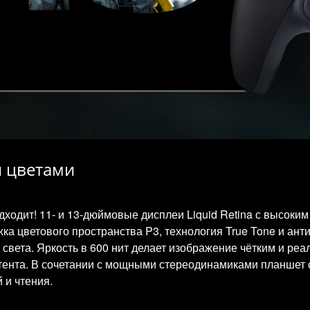
и цветами
ходит! 11- и 13-дюймовые дисплеи Liquid Retina с высок
а цветового пространства P3, технология True Tone и ант
света. Яркость в 600 нит делает изображение чётким и реа
нтента. В сочетании с мощными стереодинамиками планшет
 и чтения.