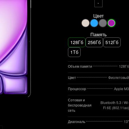
-
Цвет
Память
128Гб
256Гб
512Гб
1Тб
Объем памяти
128Гб
Цвет
Фиолетовый
Процессор
Apple M3
Сотовая и
Bluetooth 5.3 / Wi-
беспроводная
Fi 6E (802.11ax)
сеть
Диагональ
13"