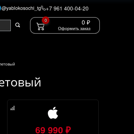
+7 961 400-04-20
@yablokosochi_tg
0
0 ₽
Оформить заказ
олетовый
летовый
69 990 ₽