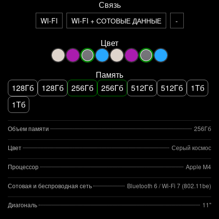
Связь
WI-FI
WI-FI + СОТОВЫЕ ДАННЫЕ
-
Цвет
Память
128Гб
128Гб
256Гб
256Гб
512Гб
512Гб
1Тб
1Тб
Объем памяти
256Гб
Цвет
Серый космос
Процессор
Apple M4
Сотовая и беспроводная сеть
Bluetooth 6 / Wi‑Fi 7 (802.11be)
Диагональ
11"