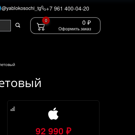
+7 961 400-04-20
@yablokosochi_tg
0
0 ₽
Оформить заказ
олетовый
летовый
92 990 ₽