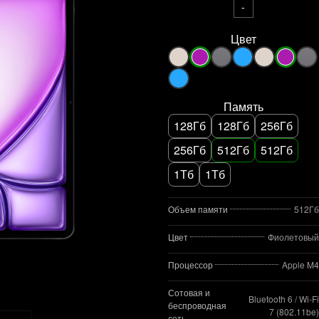
-
Цвет
Память
128Гб
128Гб
256Гб
256Гб
512Гб
512Гб
1Тб
1Тб
Объем памяти
512Гб
Цвет
Фиолетовый
Процессор
Apple M4
Сотовая и
Bluetooth 6 / Wi‑Fi
беспроводная
7 (802.11be)
сеть