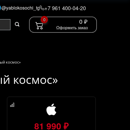
+7 961 400-04-20
@yablokosochi_tg
0
0 ₽
Оформить заказ
ерый космос»
рый космос»
81 990 ₽