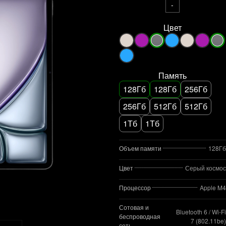
-
Цвет
Память
128Гб
128Гб
256Гб
256Гб
512Гб
512Гб
1Тб
1Тб
Объем памяти
128Гб
Цвет
Серый космос
Процессор
Apple M4
Сотовая и
Bluetooth 6 / Wi‑Fi
беспроводная
7 (802.11be)
сеть