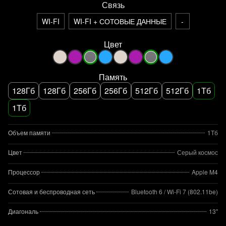
Связь
WI-FI
WI-FI + СОТОВЫЕ ДАННЫЕ
-
Цвет
Память
128Гб
128Гб
256Гб
256Гб
512Гб
512Гб
1Тб
1Тб
Объем памяти
1Тб
Цвет
Серый космос
Процессор
Apple M4
Сотовая и беспроводная сеть
Bluetooth 6 / Wi‑Fi 7 (802.11be)
Диагональ
13"