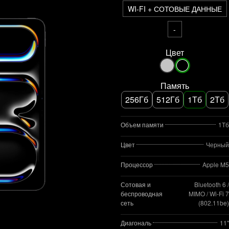
WI-FI + СОТОВЫЕ ДАННЫЕ
-
Цвет
Память
256Гб
512Гб
1Тб
2Тб
Объем памяти
1Тб
Цвет
Черный
Процессор
Apple M5
Сотовая и
Bluetooth 6 /
беспроводная
MIMO / Wi‑Fi 7
сеть
(802.11be)
Диагональ
11"