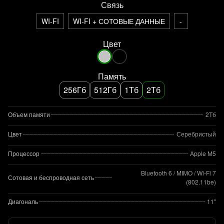
Связь
WI-FI
WI-FI + СОТОВЫЕ ДАННЫЕ
-
Цвет
Память
256Гб
512Гб
1Тб
2Тб
Объем памяти
2Тб
Цвет
Серебристый
Процессор
Apple M5
Bluetooth 6 / MIMO / Wi‑Fi 7
Сотовая и беспроводная сеть
(802.11be)
Диагональ
11"