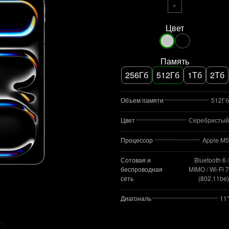
-
Цвет
Память
256Гб
512Гб
1Тб
2Тб
Объем памяти
512Гб
Цвет
Серебристый
Процессор
Apple M5
Сотовая и
Bluetooth 6 /
беспроводная
MIMO / Wi‑Fi 7
сеть
(802.11be)
Диагональ
11"