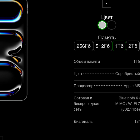
-
Цвет
Память
256Гб
512Гб
1Тб
2Тб
Объем памяти
1Тб
Цвет
Серебристый
Процессор
Apple M5
Сотовая и
Bluetooth 6 /
беспроводная
MIMO / Wi‑Fi 7
сеть
(802.11be)
Диагональ
13"