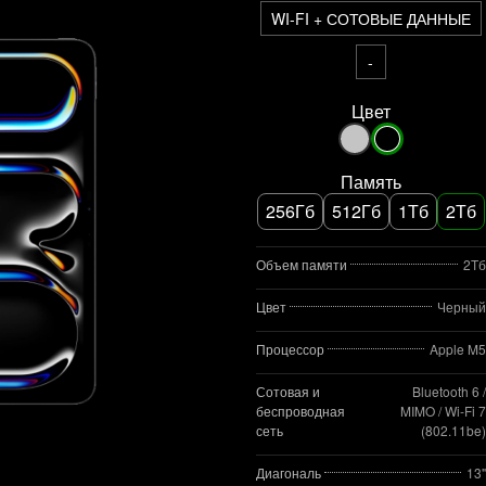
WI-FI + СОТОВЫЕ ДАННЫЕ
-
Цвет
Память
256Гб
512Гб
1Тб
2Тб
Объем памяти
2Тб
Цвет
Черный
Процессор
Apple M5
Сотовая и
Bluetooth 6 /
беспроводная
MIMO / Wi‑Fi 7
сеть
(802.11be)
Диагональ
13"