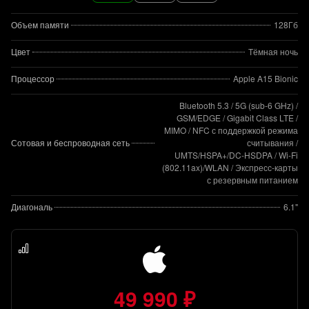
Объем памяти
128Гб
Цвет
Тёмная ночь
Процессор
Apple A15 Bionic
Bluetooth 5.3 / 5G (sub‑6 GHz) /
GSM/EDGE / Gigabit Class LTE /
MIMO / NFC с поддержкой режима
Сотовая и беспроводная сеть
считывания /
UMTS/HSPA+/DC‑HSDPA / Wi-Fi
(802.11​ax)/WLAN / Экспресс‑карты
с резервным питанием
Диагональ
6.1"
49 990 ₽