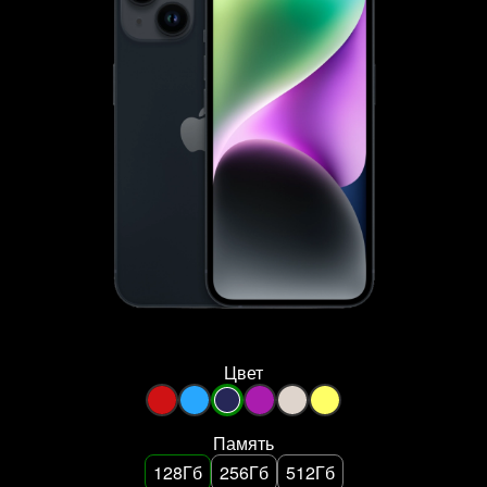
Цвет
Память
128Гб
256Гб
512Гб