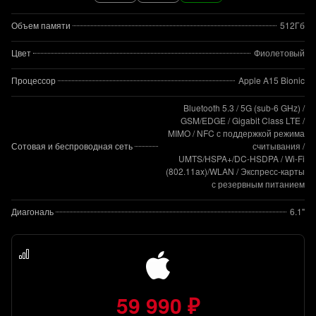
Объем памяти
512Гб
Цвет
Фиолетовый
Процессор
Apple A15 Bionic
Bluetooth 5.3 / 5G (sub‑6 GHz) /
GSM/EDGE / Gigabit Class LTE /
MIMO / NFC с поддержкой режима
Сотовая и беспроводная сеть
считывания /
UMTS/HSPA+/DC‑HSDPA / Wi-Fi
(802.11​ax)/WLAN / Экспресс‑карты
с резервным питанием
Диагональ
6.1"
59 990 ₽