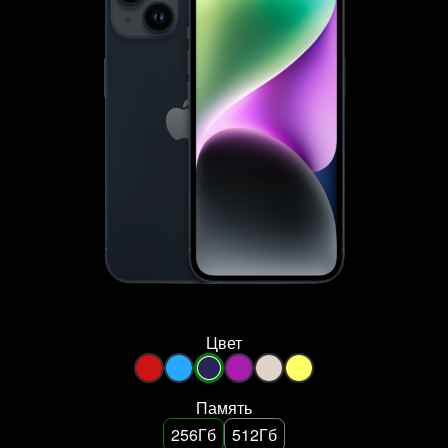
Цвет
Память
256Гб
512Гб