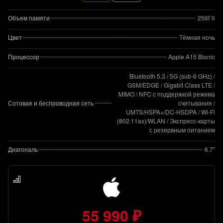
Объем памяти
256Гб
Цвет
Тёмная ночь
Процессор
Apple A15 Bionic
Bluetooth 5.3 / 5G (sub‑6 GHz) /
GSM/EDGE / Gigabit Class LTE /
MIMO / NFC с поддержкой режима
Сотовая и беспроводная сеть
считывания /
UMTS/HSPA+/DC‑HSDPA / Wi-Fi
(802.11​ax)/WLAN / Экспресс‑карты
с резервным питанием
Диагональ
6.7"
55 990 ₽