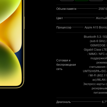
Объем памяти
256Гб
Цвет
Желтый
Процессор
Apple A15 Bionic
Bluetooth 5.3 / 5G
(sub‑6 GHz) /
GSM/EDGE /
Gigabit Class LTE
/ MIMO / NFC с
поддержкой
Сотовая и
режима
беспроводная
считывания /
сеть
UMTS/HSPA+/DC
/ Wi-Fi (802.11​
ax)/WLAN /
Экспресс‑карты с
резервным
питанием
Диагональ
6.7"