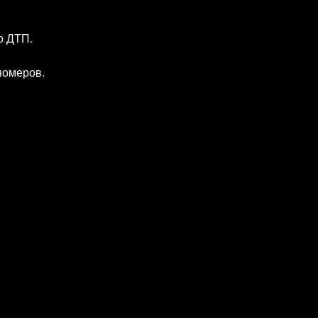
о ДТП.
номеров.