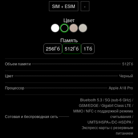
SIM + ESIM
-
Цвет
Память
256Гб
512Гб
1Тб
Объем памяти
512Гб
Цвет
Черный
Процессор
Apple A18 Pro
Bluetooth 5.3 / 5G (sub‑6 GHz) /
GSM/EDGE / Gigabit Class LTE /
MIMO / NFC с поддержкой режима
Сотовая и беспроводная сеть
считывания /
UMTS/HSPA+/DC‑HSDPA /
Экспресс‑карты с резервным
питанием