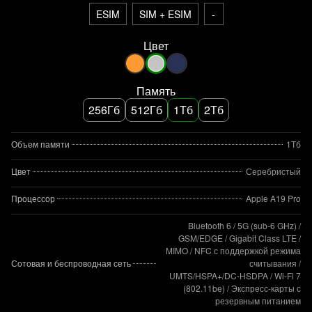
ESIM
SIM + ESIM
-
Цвет
Память
256Гб
512Гб
1Тб
2Тб
Объем памяти
1Тб
Цвет
Серебристый
Процессор
Apple A19 Pro
Bluetooth 6 / 5G (sub‑6 GHz) /
GSM/EDGE / Gigabit Class LTE /
MIMO / NFC с поддержкой режима
Сотовая и беспроводная сеть
считывания /
UMTS/HSPA+/DC‑HSDPA / Wi‑Fi 7
(802.11be) / Экспресс‑карты с
резервным питанием