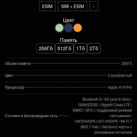
ESIM
SIM + ESIM
-
Цвет
Память
256Гб
512Гб
1Тб
2Тб
Объем памяти
256Гб
Цвет
Серебристый
Процессор
Apple A19 Pro
Bluetooth 6 / 5G (sub‑6 GHz) /
GSM/EDGE / Gigabit Class LTE /
MIMO / NFC с поддержкой режима
Сотовая и беспроводная сеть
считывания /
UMTS/HSPA+/DC‑HSDPA / Wi‑Fi 7
(802.11be) / Экспресс‑карты с
резервным питанием