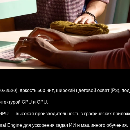
0×2520), яркость 500 нит, широкий цветовой охват (P3), п
хитектурой CPU и GPU.
GPU — высокая производительность в графических приложе
al Engine для ускорения задач ИИ и машинного обучения.