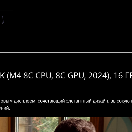
K (M4 8C CPU, 8C GPU, 2024), 16 Г
мовым дисплеем, сочетающий элегантный дизайн, высокую 
ений.