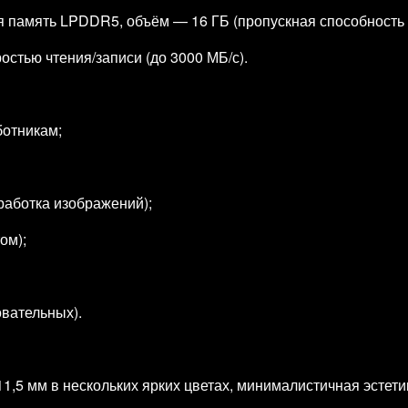
память LPDDR5, объём — 16 ГБ (пропускная способность д
остью чтения/записи (до 3000 МБ/с).
отникам;
работка изображений);
ом);
овательных).
11,5 мм в нескольких ярких цветах, минималистичная эстет