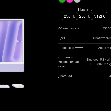
Память
256Гб
256Гб
512Гб
Объем памяти
256Гб
Цвет
Фиолетовый
Процессор
Apple M4
Сотовая и
Bluetooth 5.3 / Wi-
беспроводная
Fi 6E (802.11ax)
сеть
Диагональ
24