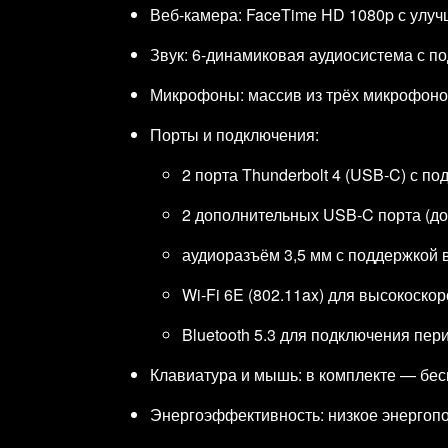
Веб‑камера: FaceTime HD 1080p с улуч
Звук: 6‑динамиковая аудиосистема с по
Микрофоны: массив из трёх микрофонов 
Порты и подключения:
2 порта Thunderbolt 4 (USB‑C) с по
2 дополнительных USB‑C порта (до 
аудиоразъём 3,5 мм с поддержкой
Wi‑Fi 6E (802.11ax) для высокоско
Bluetooth 5.3 для подключения пе
Клавиатура и мышь: в комплекте — бес
Энергоэффективность: низкое энергопо