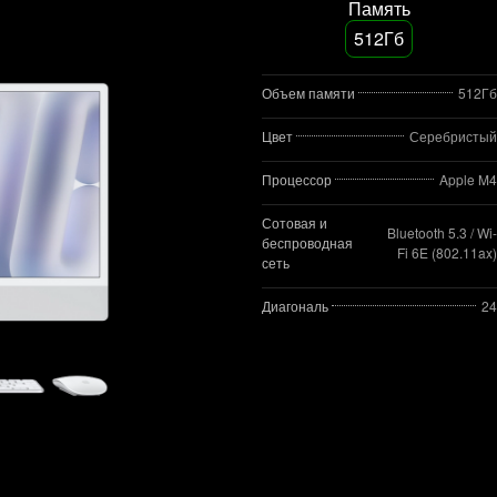
Память
512Гб
Объем памяти
512Гб
Цвет
Серебристый
Процессор
Apple M4
Сотовая и
Bluetooth 5.3 / Wi-
беспроводная
Fi 6E (802.11ax)
сеть
Диагональ
24