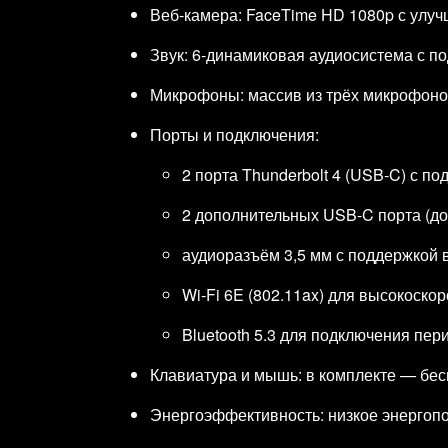
Веб‑камера: FaceTime HD 1080p с улуч
Звук: 6‑динамиковая аудиосистема с по
Микрофоны: массив из трёх микрофонов 
Порты и подключения:
2 порта Thunderbolt 4 (USB‑C) с по
2 дополнительных USB‑C порта (до 
аудиоразъём 3,5 мм с поддержкой
Wi‑Fi 6E (802.11ax) для высокоско
Bluetooth 5.3 для подключения пе
Клавиатура и мышь: в комплекте — бес
Энергоэффективность: низкое энергопо