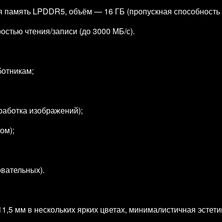
память LPDDR5, объём — 16 ГБ (пропускная способность д
остью чтения/записи (до 3000 МБ/с).
отникам;
работка изображений);
ом);
овательных).
11,5 мм в нескольких ярких цветах, минималистичная эстет