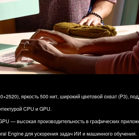
0×2520), яркость 500 нит, широкий цветовой охват (P3), п
хитектурой CPU и GPU.
GPU — высокая производительность в графических приложе
al Engine для ускорения задач ИИ и машинного обучения.