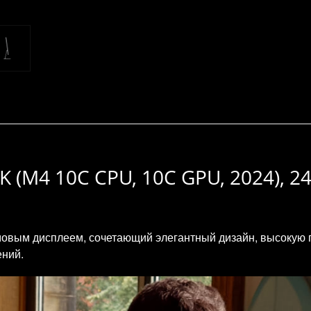
5K (M4 10C CPU, 10C GPU, 2024), 24
мовым дисплеем, сочетающий элегантный дизайн, высокую 
ений.