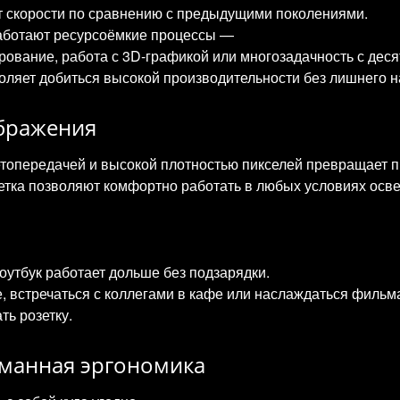
т скорости по сравнению с предыдущими поколениями.
аботают ресурсоёмкие процессы —
рование, работа с 3D‑графикой или многозадачность с деся
оляет добиться высокой производительности без лишнего н
бражения
етопередачей и высокой плотностью пикселей превращает п
етка позволяют комфортно работать в любых условиях осв
утбук работает дольше без подзарядки.
е, встречаться с коллегами в кафе или наслаждаться филь
ть розетку.
уманная эргономика