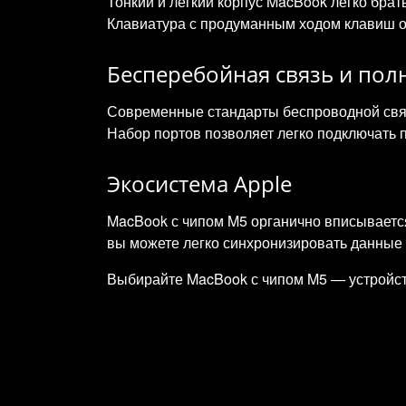
Тонкий и лёгкий корпус MacBook легко брать
Клавиатура с продуманным ходом клавиш о
Бесперебойная связь и по
Современные стандарты беспроводной связ
Набор портов позволяет легко подключать 
Экосистема Apple
MacBook с чипом M5 органично вписывается
вы можете легко синхронизировать данные 
Выбирайте MacBook с чипом M5 — устройств