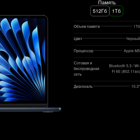
Память
512Гб
1Тб
Объем памяти
1Тб
Цвет
Черный
Процессор
Apple M5
Сотовая и
Bluetooth 5.3 / Wi-
беспроводная
Fi 6E (802.11ax)
сеть
Диагональ
15.3"