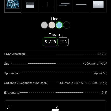
Цвет
Память
512Гб
1Тб
Объем памяти
512Гб
Цвет
Небесно-голубой
Процессор
Apple M5
Сотовая и беспроводная сеть
Bluetooth 5.3 / Wi-Fi 6E (802.11ax)
Диагональ
15.3"