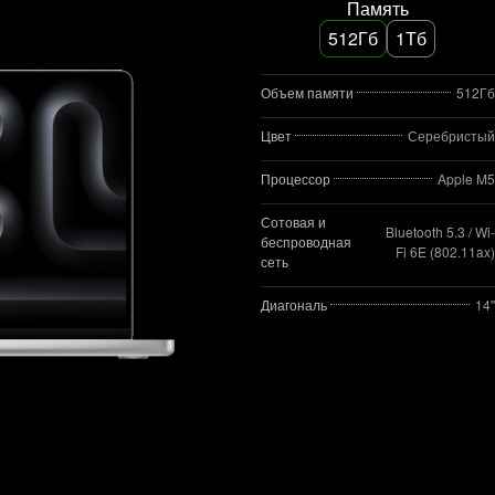
Память
512Гб
1Тб
Объем памяти
512Гб
Цвет
Серебристый
Процессор
Apple M5
Сотовая и
Bluetooth 5.3 / Wi-
беспроводная
Fi 6E (802.11ax)
сеть
Диагональ
14"