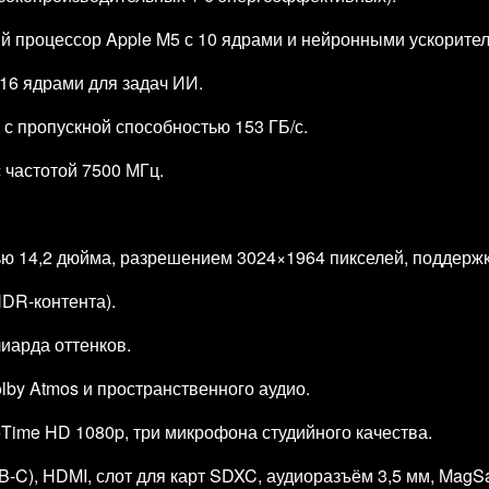
 процессор Apple M5 с 10 ядрами и нейронными ускорител
 16 ядрами для задач ИИ.
с пропускной способностью 153 ГБ/с.
 частотой 7500 МГц.
лью 14,2 дюйма, разрешением 3024×1964 пикселей, поддержк
HDR‑контента).
иарда оттенков.
lby Atmos и пространственного аудио.
ime HD 1080p, три микрофона студийного качества.
B‑C), HDMI, слот для карт SDXC, аудиоразъём 3,5 мм, MagSa