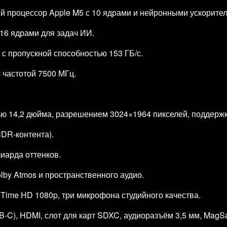
 процессор Apple M5 с 10 ядрами и нейронными ускорител
 16 ядрами для задач ИИ.
с пропускной способностью 153 ГБ/с.
 частотой 7500 МГц.
лью 14,2 дюйма, разрешением 3024×1964 пикселей, поддержк
HDR‑контента).
иарда оттенков.
lby Atmos и пространственного аудио.
ime HD 1080p, три микрофона студийного качества.
B‑C), HDMI, слот для карт SDXC, аудиоразъём 3,5 мм, MagSa