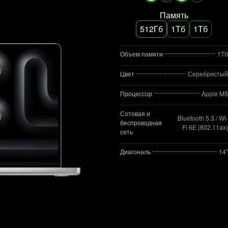
Память
512Гб
1Тб
1Тб
Объем памяти
1Тб
Цвет
Серебристый
Процессор
Apple M5
Сотовая и
Bluetooth 5.3 / Wi-
беспроводная
Fi 6E (802.11ax)
сеть
Диагональ
14"