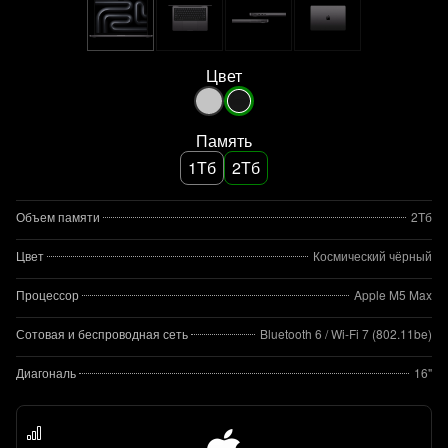
Цвет
Память
1Тб
2Тб
Объем памяти
2Тб
Цвет
Космический чёрный
Процессор
Apple M5 Max
Сотовая и беспроводная сеть
Bluetooth 6 / Wi‑Fi 7 (802.11be)
Диагональ
16"