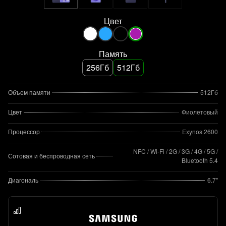
Цвет
Память
256Гб
512Гб
Объем памяти
512Гб
Цвет
Фиолетовый
Процессор
Exynos 2600
NFC / Wi-Fi / 2G / 3G / 4G / 5G /
Сотовая и беспроводная сеть
Bluetooth 5.4
Диагональ
6.7"