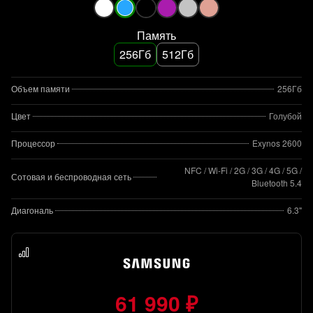
Память
256Гб
512Гб
Объем памяти
256Гб
Цвет
Голубой
Процессор
Exynos 2600
NFC / Wi-Fi / 2G / 3G / 4G / 5G /
Сотовая и беспроводная сеть
Bluetooth 5.4
Диагональ
6.3"
61 990 ₽