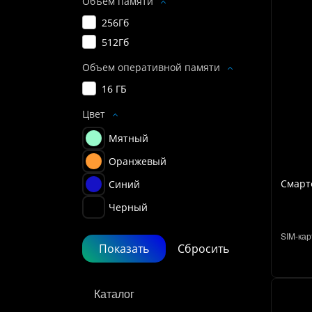
Объем памяти
256Гб
512Гб
Объем оперативной памяти
16 ГБ
Цвет
Мятный
Оранжевый
Смартф
Синий
Черный
SIM-кар
Каталог