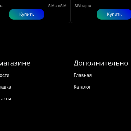
та
SIM + eSIM
SIM-карта
Купить
Купить
магазине
Дополнительно
ости
Главная
тавка
Каталог
такты