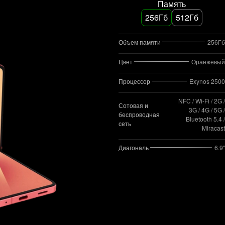
Память
256Гб
512Гб
Объем памяти
256Гб
Цвет
Оранжевый
Процессор
Exynos 2500
NFC / Wi-Fi / 2G /
Сотовая и
3G / 4G / 5G /
беспроводная
Bluetooth 5.4 /
сеть
Miracast
Диагональ
6.9"