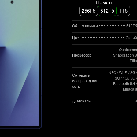
Память
256Гб
512Гб
1Тб
Объем памяти
512Гб
Цвет
Синий
Qualcomm
Процессор
Snapdragon 8
Elite
NFC / Wi-Fi / 2G /
Сотовая и
3G / 4G / 5G /
беспроводная
Bluetooth 5.4 /
сеть
Miracast
Диагональ
8