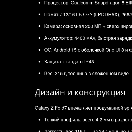
Процессор: Qualcomm Snapdragon 8 Elite
Память: 12/16 ГБ ОЗУ (LPDDR5X), 256/5
Камера: основная 200 МП + сверхширок
Аккумулятор: 4400 мАч, быстрая зарядк
ОС: Android 15 с оболочкой One UI 8 и 
Защита: стандарт IP48.
Вес: 215 г, толщина в сложенном виде 
Дизайн и конструкция
Galaxy Z Fold7 впечатляет продуманной эр
Тонкий профиль: всего 4,2 мм в разлож
Лёгкость: вес 215 г — на 24 г меньше, 