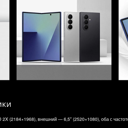
ики
X (2184×1968), внешний — 6,5″ (2520×1080), оба с частот