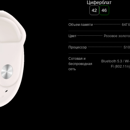
Циферблат
42
46
Объем памяти
64Гб
Цвет
Розовое золото
Процессор
S10
Сотовая и
Bluetooth 5.3 / Wi-
беспроводная
Fi (802.11n)
сеть