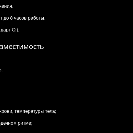
жения.
т до 8 часов работы.
дарт Qi).
овместимость
е.
крови, температуры тела;
рдечном ритме;